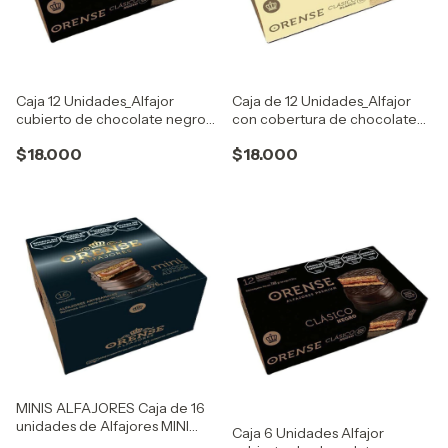
Caja 12 Unidades_Alfajor
Caja de 12 Unidades_Alfajor
cubierto de chocolate negro
con cobertura de chocolate
con extra dulce de leche
blanco con extra dulce de
$18.000
$18.000
leche
MINIS ALFAJORES Caja de 16
unidades de Alfajores MINI
Caja 6 Unidades Alfajor
con baño de chocolate