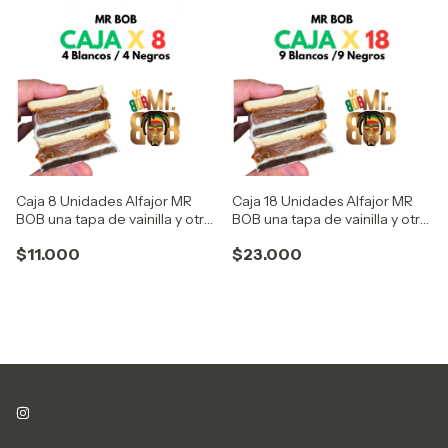
Caja 8 Unidades Alfajor MR
Caja 18 Unidades Alfajor MR
BOB una tapa de vainilla y otra
BOB una tapa de vainilla y otra
de chocolate con doble baño
de chocolate con doble baño
$11.000
$23.000
y relleno de mucho dulce de
y relleno de mucho dulce de
leche
leche