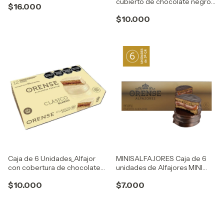
cubierto de chocolate negro
$16.000
semiamargo negro
con extra dulce de leche
$10.000
Caja de 6 Unidades_Alfajor
MINISALFAJORES Caja de 6
con cobertura de chocolate
unidades de Alfajores MINI
blanco con extra dulce de
con baño de chocolate
$10.000
$7.000
leche
semiamargo negro