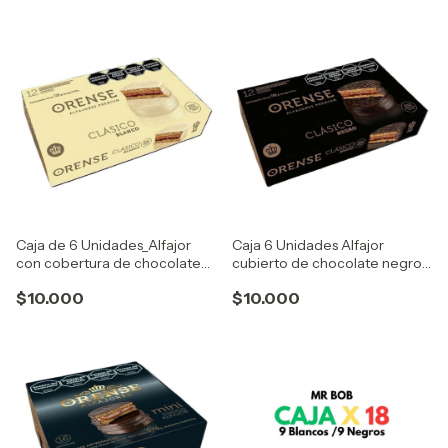
Caja de 6 Unidades_Alfajor
Caja 6 Unidades Alfajor
con cobertura de chocolate
cubierto de chocolate negro
blanco con extra dulce de
con extra dulce de leche
$10.000
$10.000
leche