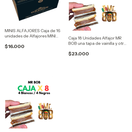
MINIS ALFAJORES Caja de 16
unidades de Alfajores MINI
Caja 18 Unidades Alfajor MR
con baño de chocolate
BOB una tapa de vainilla y otra
$16.000
semiamargo negro
de chocolate con doble baño
$23.000
y relleno de mucho dulce de
leche