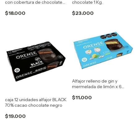
con cobertura de chocolate
chocolate 1 Kg.
blanco con extra dulce de
$18.000
$23.000
leche
Alfajor relleno de gin y
mermelada de limón x 6
unidades
$11.000
caja 12 unidades alfajor BLACK
70% cacao chocolate negro
$19.000