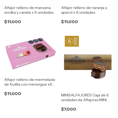
Alfajor relleno de manzana,
Alfajor relleno de naranja y
wodka y canela x 6 unidades
aperol x 6 unidades
$11.000
$11.000
Alfajor relleno de mermelada
de frutilla con merengue x6
unidades
$11.000
MINISALFAJORES Caja de 6
unidades de Alfajores MINI
con baño de chocolate
$7.000
semiamargo negro