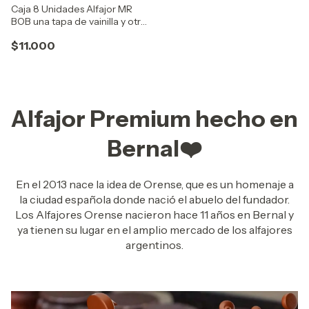
Caja 8 Unidades Alfajor MR
BOB una tapa de vainilla y otra
de chocolate con doble baño
$11.000
y relleno de mucho dulce de
leche
Alfajor Premium hecho en
Bernal❤️
En el 2013 nace la idea de Orense, que es un homenaje a
la ciudad española donde nació el abuelo del fundador.
Los Alfajores Orense nacieron hace 11 años en Bernal y
ya tienen su lugar en el amplio mercado de los alfajores
argentinos.