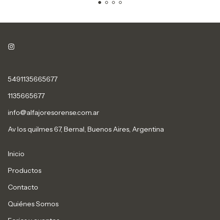
5491135665677
1135665677
info@alfajoresorense.com.ar
Av los quilmes 67, Bernal, Buenos Aires, Argentina
Inicio
Productos
Contacto
Quiénes Somos