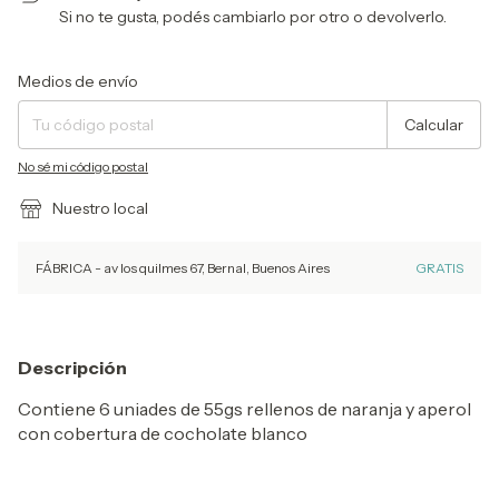
Si no te gusta, podés cambiarlo por otro o devolverlo.
Entregas para el CP:
Cambiar CP
Medios de envío
Calcular
No sé mi código postal
Nuestro local
FÁBRICA - av los quilmes 67, Bernal, Buenos Aires
GRATIS
Descripción
Contiene 6 uniades de 55gs rellenos de naranja y aperol
con cobertura de cocholate blanco