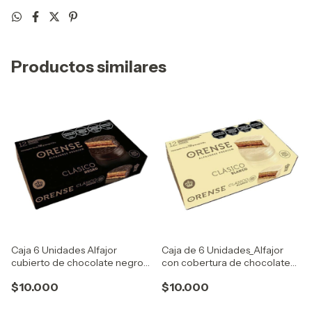
Productos similares
Caja 6 Unidades Alfajor
Caja de 6 Unidades_Alfajor
cubierto de chocolate negro
con cobertura de chocolate
con extra dulce de leche
blanco con extra dulce de
$10.000
$10.000
leche